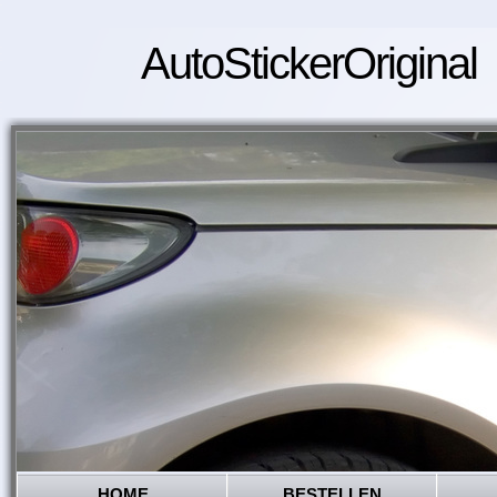
AutoStickerOriginal
HOME
BESTELLEN