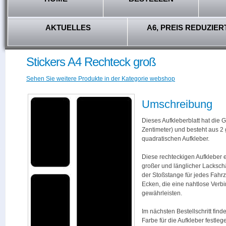
AKTUELLES
A6, PREIS REDUZIER
Stickers A4 Rechteck groß
Sehen Sie weitere Produkte in der Kategorie webshop
Umschreibung
Dieses Aufkleberblatt hat die 
Zentimeter) und besteht aus 2
quadratischen Aufkleber.
Diese rechteckigen Aufkleber 
großer und länglicher Lacksch
der Stoßstange für jedes Fahr
Ecken, die eine nahtlose Verb
gewährleisten.
Im nächsten Bestellschritt find
Farbe für die Aufkleber festleg