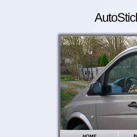
AutoStic
HOME
B