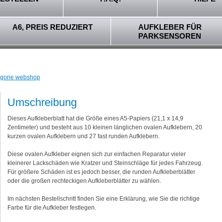
A6, PREIS REDUZIERT
AUFKLEBER FÜR
PARKSENSOREN
tegorie webshop
Umschreibung
Dieses Aufkleberblatt hat die Größe eines A5-Papiers (21,1 x 14,9
Zentimeter) und besteht aus 10 kleinen länglichen ovalen Aufklebern, 20
kurzen ovalen Aufklebern und 27 fast runden Aufklebern.
Diese ovalen Aufkleber eignen sich zur einfachen Reparatur vieler
kleinerer Lackschäden wie Kratzer und Steinschläge für jedes Fahrzeug.
Für größere Schäden ist es jedoch besser, die runden Aufkleberblätter
oder die großen rechteckigen Aufkleberblätter zu wählen.
Im nächsten Bestellschritt finden Sie eine Erklärung, wie Sie die richtige
Farbe für die Aufkleber festlegen.