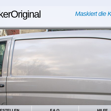
kerOriginal
Maskiert die K
ESTELLEN
F.A.Q.
HILFE