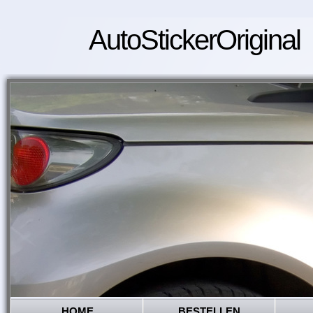
AutoStickerOriginal
HOME
BESTELLEN