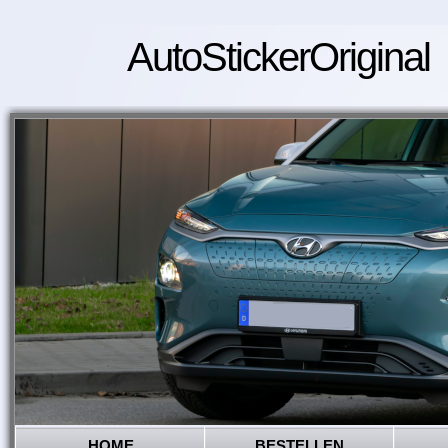
AutoStickerOriginal
HOME
BESTELLEN