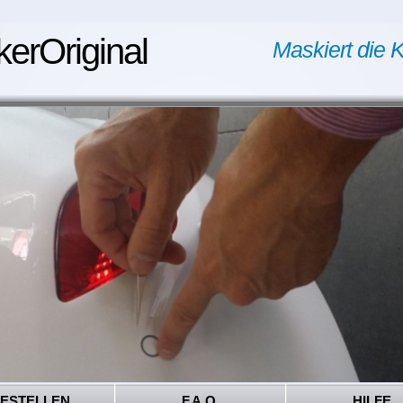
kerOriginal
Maskiert die K
ESTELLEN
F.A.Q.
HILFE