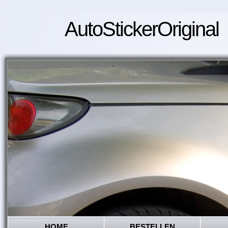
AutoStickerOriginal
HOME
BESTELLEN