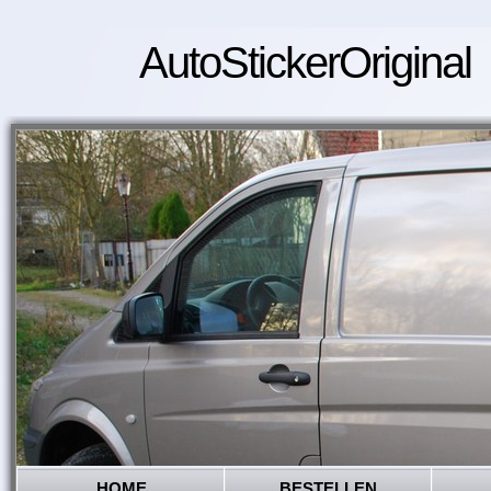
AutoStickerOriginal
HOME
BESTELLEN