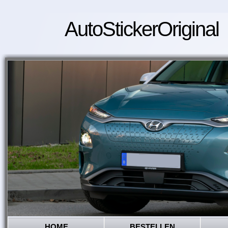
AutoStickerOriginal
HOME
BESTELLEN