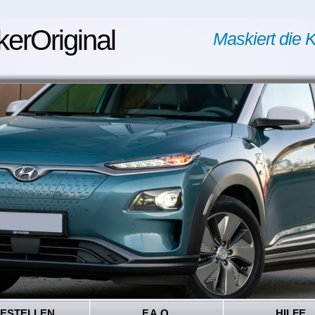
kerOriginal
Maskiert die K
ESTELLEN
F.A.Q.
HILFE