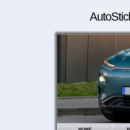
AutoStic
HOME
B