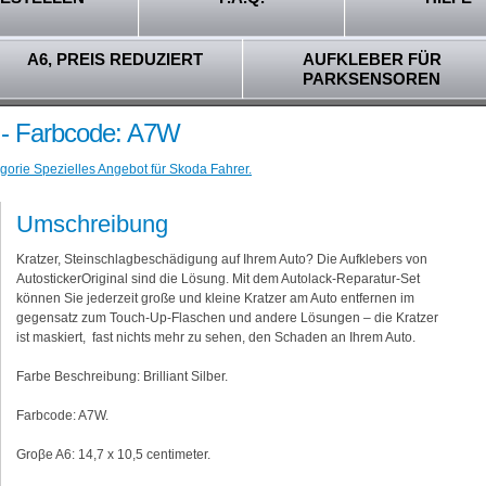
A6, PREIS REDUZIERT
AUFKLEBER FÜR
PARKSENSOREN
er - Farbcode: A7W
gorie Spezielles Angebot für Skoda Fahrer.
Umschreibung
Kratzer, Steinschlagbeschädigung auf Ihrem Auto? Die Aufklebers von
AutostickerOriginal sind die Lösung. Mit dem Autolack-Reparatur-Set
können Sie jederzeit große und kleine Kratzer am Auto entfernen im
gegensatz zum Touch-Up-Flaschen und andere Lösungen – die Kratzer
ist maskiert, fast nichts mehr zu sehen, den Schaden an Ihrem Auto.
Farbe Beschreibung: Brilliant Silber.
Farbcode: A7W.
Groβe A6: 14,7 x 10,5 centimeter.