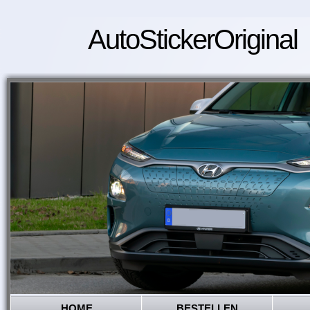
AutoStickerOriginal
HOME
BESTELLEN