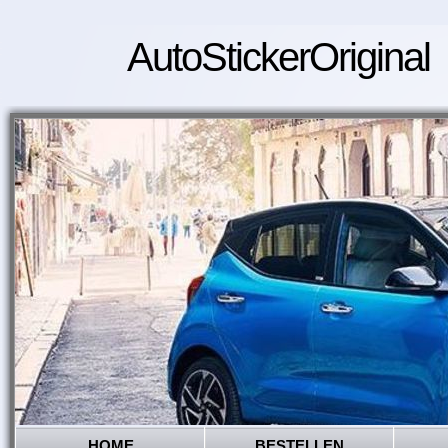
AutoStickerOriginal
HOME
BESTELLEN