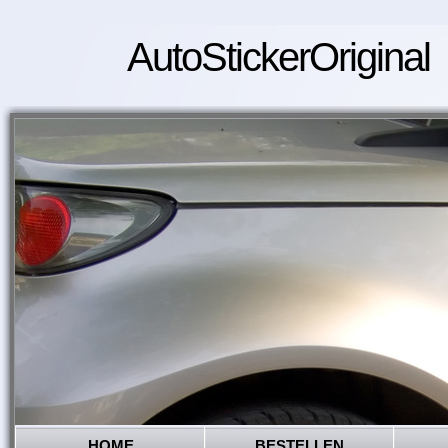
AutoStickerOriginal
HOME
BESTELLEN