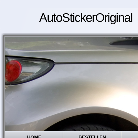
AutoStickerOriginal
HOME
BESTELLEN