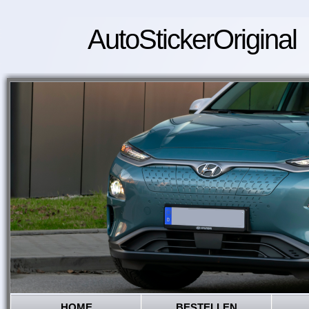
AutoStickerOriginal
HOME
BESTELLEN