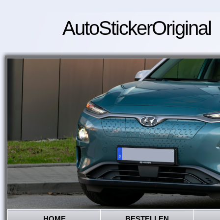
AutoStickerOriginal
HOME
BESTELLEN