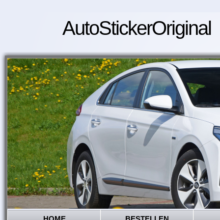
AutoStickerOriginal
HOME
BESTELLEN