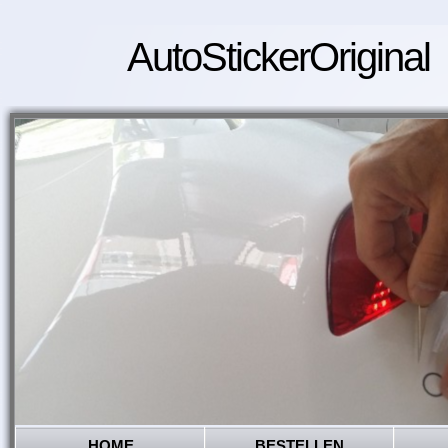
AutoStickerOriginal
HOME
BESTELLEN