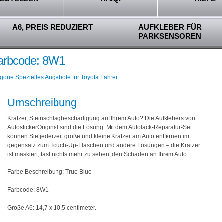
A6, PREIS REDUZIERT
AUFKLEBER FÜR
PARKSENSOREN
Farbcode: 8W1
gorie Spezielles Angebote für Toyota Fahrer.
Umschreibung
Kratzer, Steinschlagbeschädigung auf Ihrem Auto? Die Aufklebers von
AutostickerOriginal sind die Lösung. Mit dem Autolack-Reparatur-Set
können Sie jederzeit große und kleine Kratzer am Auto entfernen im
gegensatz zum Touch-Up-Flaschen und andere Lösungen – die Kratzer
ist maskiert, fast nichts mehr zu sehen, den Schaden an Ihrem Auto.
Farbe Beschreibung: True Blue
Farbcode: 8W1
Groβe A6: 14,7 x 10,5 centimeter.