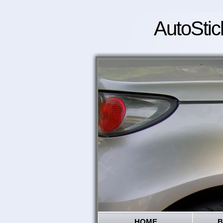
AutoStic
HOME
B