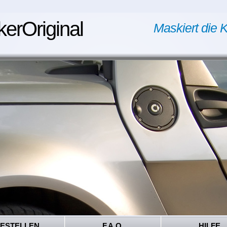
kerOriginal
Maskiert die K
ESTELLEN
F.A.Q.
HILFE