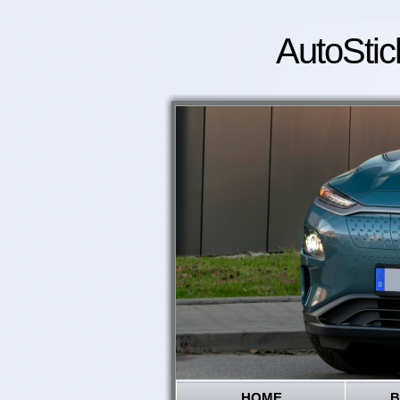
AutoStic
HOME
B