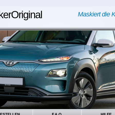
kerOriginal
Maskiert die K
ESTELLEN
F.A.Q.
HILFE