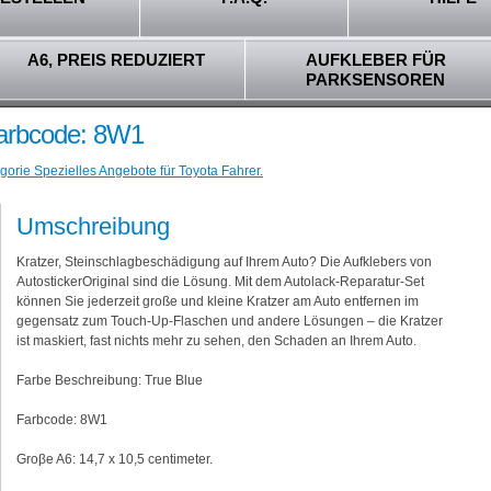
A6, PREIS REDUZIERT
AUFKLEBER FÜR
PARKSENSOREN
Farbcode: 8W1
gorie Spezielles Angebote für Toyota Fahrer.
Umschreibung
Kratzer, Steinschlagbeschädigung auf Ihrem Auto? Die Aufklebers von
AutostickerOriginal sind die Lösung. Mit dem Autolack-Reparatur-Set
können Sie jederzeit große und kleine Kratzer am Auto entfernen im
gegensatz zum Touch-Up-Flaschen und andere Lösungen – die Kratzer
ist maskiert, fast nichts mehr zu sehen, den Schaden an Ihrem Auto.
Farbe Beschreibung: True Blue
Farbcode: 8W1
Groβe A6: 14,7 x 10,5 centimeter.