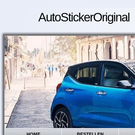
AutoStickerOriginal
HOME
BESTELLEN