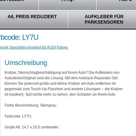
A6, PREIS REDUZIERT
AUFKLEBER FÜR
PARKSENSOREN
arbcode: LY7U
gorie Spezielles Angebot für AUDI Fahrer.
Umschreibung
Kratzer, Steinschlagbeschädigung auf Ihrem Auto? Die Aufklebers von
AutostickerOriginal sind die Lösung. Mit dem Autolack-Reparatur-Set
können Sie jederzeit große und kleine Kratzer am Auto entfernen im
gegensatz zum Touch-Up-Flaschen und andere Lösungen – die Kratzer
ist maskiert, fast nichts mehr zu sehen, den Schaden an Ihrem Auto.
Farbe Beschreibung: Steingrau.
Farbcode: LY7U.
Groβe A6: 14,7 x 10,5 centimeter.