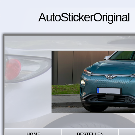
AutoStickerOriginal
HOME
BESTELLEN