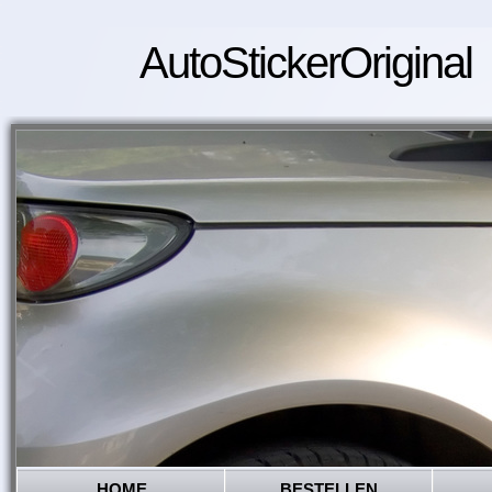
AutoStickerOriginal
HOME
BESTELLEN