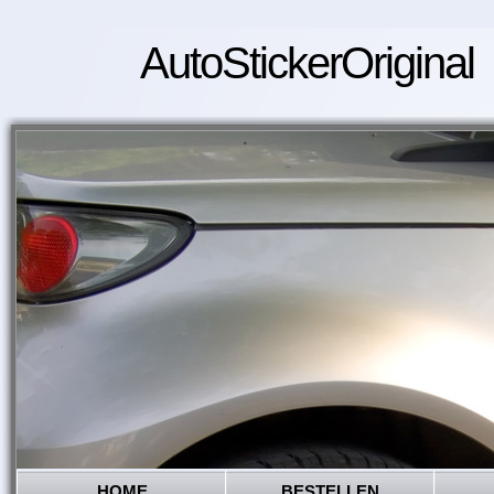
AutoStickerOriginal
HOME
BESTELLEN