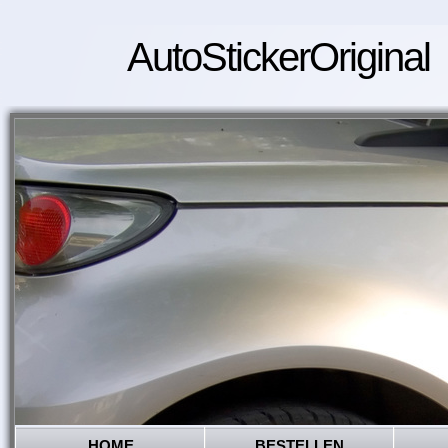
AutoStickerOriginal
HOME
BESTELLEN