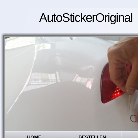
AutoStickerOriginal
HOME
BESTELLEN