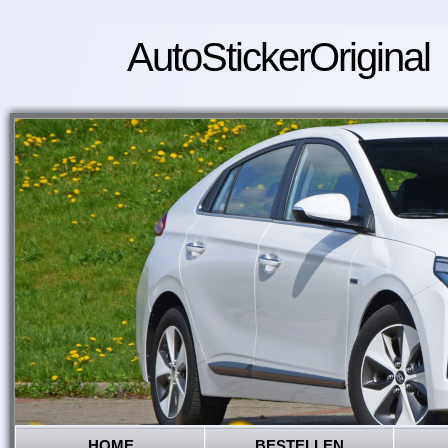
AutoStickerOriginal
HOME
BESTELLEN