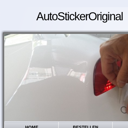
AutoStickerOriginal
HOME
BESTELLEN