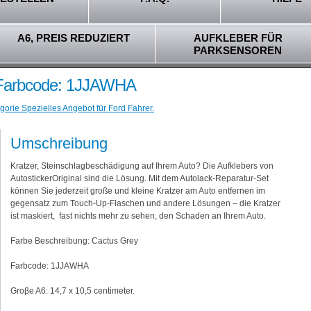
A6, PREIS REDUZIERT
AUFKLEBER FÜR
PARKSENSOREN
- Farbcode: 1JJAWHA
gorie Spezielles Angebot für Ford Fahrer.
Umschreibung
Kratzer, Steinschlagbeschädigung auf Ihrem Auto? Die Aufklebers von
AutostickerOriginal sind die Lösung. Mit dem Autolack-Reparatur-Set
können Sie jederzeit große und kleine Kratzer am Auto entfernen im
gegensatz zum Touch-Up-Flaschen und andere Lösungen – die Kratzer
ist maskiert, fast nichts mehr zu sehen, den Schaden an Ihrem Auto.
Farbe Beschreibung: Cactus Grey
Farbcode: 1JJAWHA
Groβe A6: 14,7 x 10,5 centimeter.