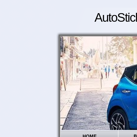
AutoStic
HOME
B