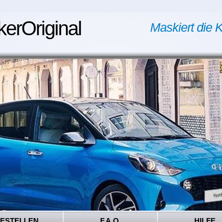
kerOriginal
Maskiert die K
ESTELLEN
F.A.Q.
HILFE