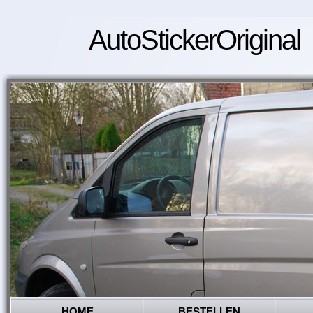
AutoStickerOriginal
HOME
BESTELLEN