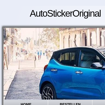
AutoStickerOriginal
HOME
BESTELLEN