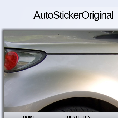
AutoStickerOriginal
HOME
BESTELLEN