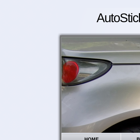
AutoStic
HOME
B