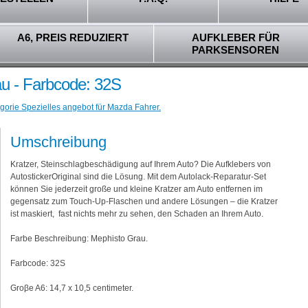
A6, PREIS REDUZIERT
AUFKLEBER FÜR
PARKSENSOREN
u - Farbcode: 32S
gorie Spezielles angebot für Mazda Fahrer.
Umschreibung
Kratzer, Steinschlagbeschädigung auf Ihrem Auto? Die Aufklebers von
AutostickerOriginal sind die Lösung. Mit dem Autolack-Reparatur-Set
können Sie jederzeit große und kleine Kratzer am Auto entfernen im
gegensatz zum Touch-Up-Flaschen und andere Lösungen – die Kratzer
ist maskiert, fast nichts mehr zu sehen, den Schaden an Ihrem Auto.
Farbe Beschreibung: Mephisto Grau.
Farbcode: 32S
Groβe A6: 14,7 x 10,5 centimeter.