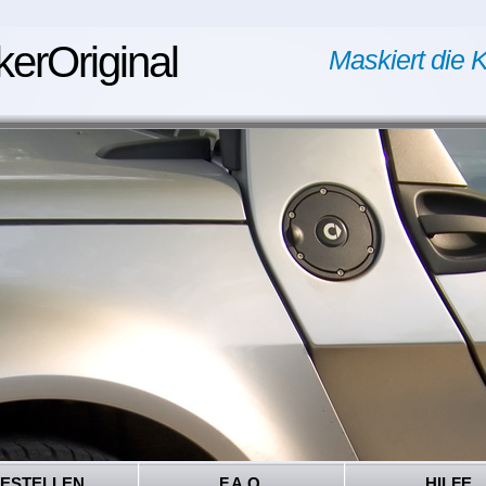
kerOriginal
Maskiert die K
ESTELLEN
F.A.Q.
HILFE