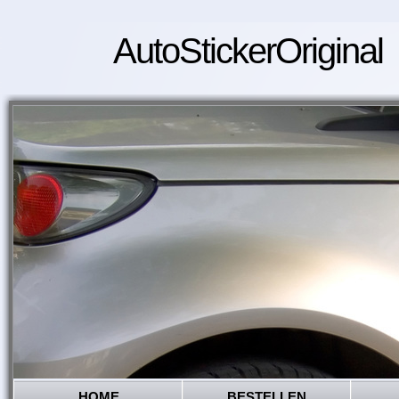
AutoStickerOriginal
HOME
BESTELLEN