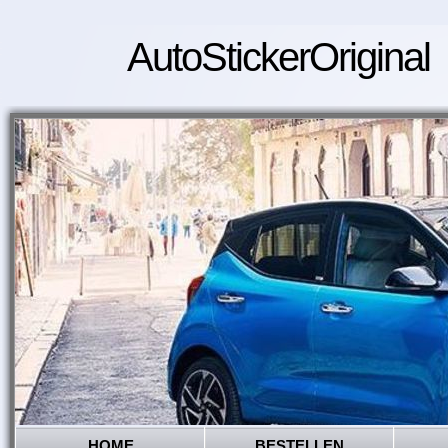
AutoStickerOriginal
HOME
BESTELLEN