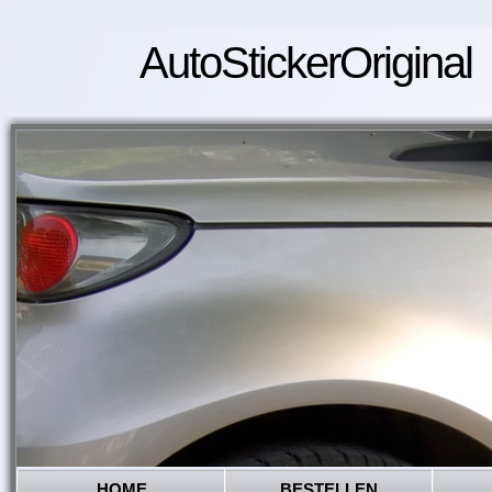
AutoStickerOriginal
HOME
BESTELLEN