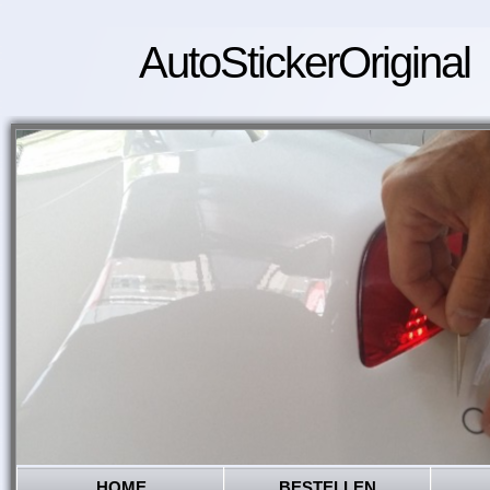
AutoStickerOriginal
HOME
BESTELLEN