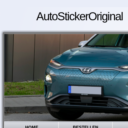
AutoStickerOriginal
HOME
BESTELLEN