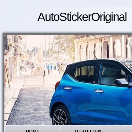
AutoStickerOriginal
HOME
BESTELLEN