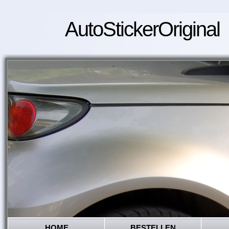
AutoStickerOriginal
HOME
BESTELLEN