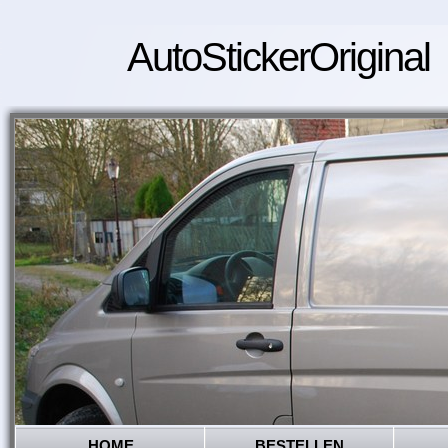
AutoStickerOriginal
HOME
BESTELLEN