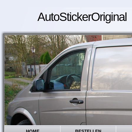
AutoStickerOriginal
HOME
BESTELLEN