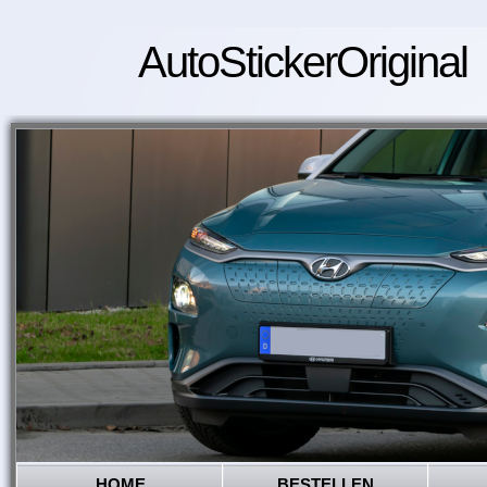
AutoStickerOriginal
HOME
BESTELLEN