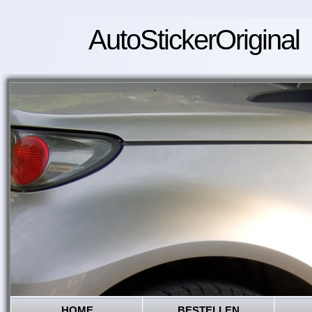
AutoStickerOriginal
HOME
BESTELLEN