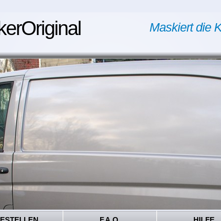
kerOriginal
Maskiert die K
ESTELLEN
F.A.Q.
HILFE