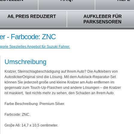
A6, PREIS REDUZIERT
AUFKLEBER FÜR
PARKSENSOREN
ver - Farbcode: ZNC
gorie Spezielles Angebot für Suzuki Fahrer.
Umschreibung
Kratzer, Steinschlagbeschädigung auf Ihrem Auto? Die Aufklebers von
AutostickerOriginal sind die Lösung. Mit dem Autolack-Reparatur-Set
können Sie jederzeit große und kleine Kratzer am Auto entfernen im
gegensatz zum Touch-Up-Flaschen und andere Lösungen – die Kratzer
ist maskiert, fast nichts mehr zu sehen, den Schaden an Ihrem Auto.
Farbe Beschreibung: Premium Silver.
Farbcode: ZNC.
Groβe A6: 14,7 x 10,5 centimeter.