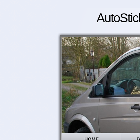
AutoStic
HOME
B