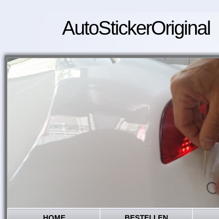
AutoStickerOriginal
HOME
BESTELLEN