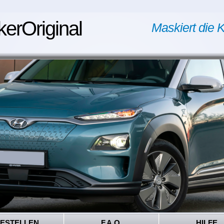
kerOriginal
Maskiert die K
ESTELLEN
F.A.Q.
HILFE