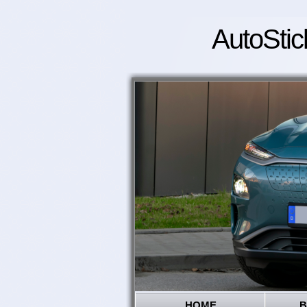
AutoStic
HOME
B