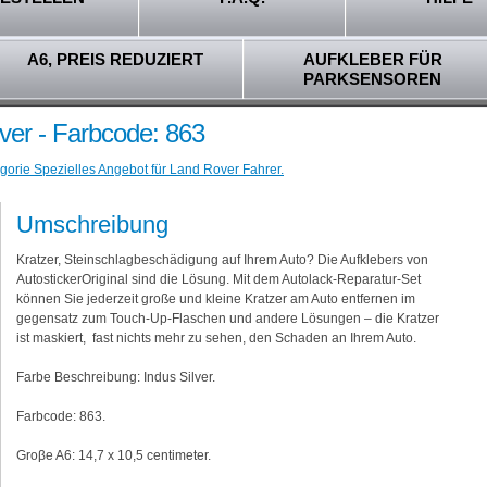
A6, PREIS REDUZIERT
AUFKLEBER FÜR
PARKSENSOREN
lver - Farbcode: 863
gorie Spezielles Angebot für Land Rover Fahrer.
Umschreibung
Kratzer, Steinschlagbeschädigung auf Ihrem Auto? Die Aufklebers von
AutostickerOriginal sind die Lösung. Mit dem Autolack-Reparatur-Set
können Sie jederzeit große und kleine Kratzer am Auto entfernen im
gegensatz zum Touch-Up-Flaschen und andere Lösungen – die Kratzer
ist maskiert, fast nichts mehr zu sehen, den Schaden an Ihrem Auto.
Farbe Beschreibung: Indus Silver.
Farbcode: 863.
Groβe A6: 14,7 x 10,5 centimeter.