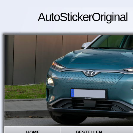
AutoStickerOriginal
HOME
BESTELLEN