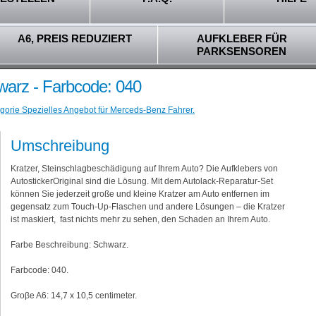
A6, PREIS REDUZIERT
AUFKLEBER FÜR
PARKSENSOREN
arz - Farbcode: 040
egorie Spezielles Angebot für Merceds-Benz Fahrer.
Umschreibung
Kratzer, Steinschlagbeschädigung auf Ihrem Auto? Die Aufklebers von
AutostickerOriginal sind die Lösung. Mit dem Autolack-Reparatur-Set
können Sie jederzeit große und kleine Kratzer am Auto entfernen im
gegensatz zum Touch-Up-Flaschen und andere Lösungen – die Kratzer
ist maskiert, fast nichts mehr zu sehen, den Schaden an Ihrem Auto.
Farbe Beschreibung: Schwarz.
Farbcode: 040.
Groβe A6: 14,7 x 10,5 centimeter.