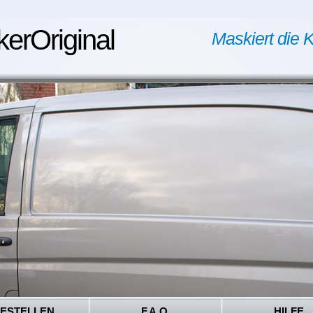
kerOriginal
Maskiert die K
ESTELLEN
F.A.Q.
HILFE