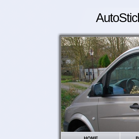
AutoStic
HOME
B