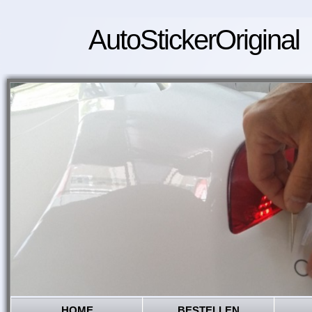
AutoStickerOriginal
HOME
BESTELLEN